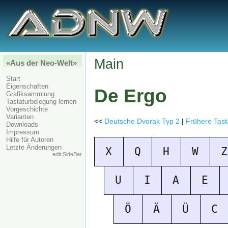
Main
«Aus der Neo-Welt»
Start
Eigenschaften
De Ergo
Grafiksammlung
Tastaturbelegung lernen
Vorgeschichte
Varianten
<<
Deutsche Dvorak Typ 2
|
Frühere Tas
Downloads
Impressum
Hilfe für Autoren
Letzte Änderungen
edit SideBar