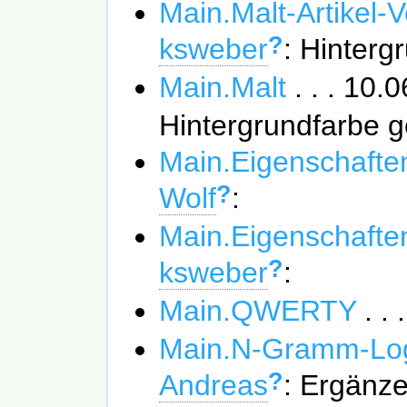
Main.Malt-Artikel-V
?
ksweber
: Hinterg
Main.Malt
. . . 10
Hintergrundfarbe 
Main.Eigenschafte
?
Wolf
:
Main.Eigenschafte
?
ksweber
:
Main.QWERTY
. .
Main.N-Gramm-Lo
?
Andreas
: Ergänz