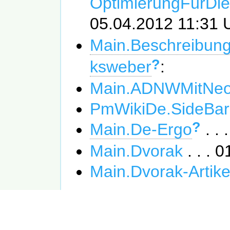
OptimierungFürDie
05.04.2012 11:31 
Main.Beschreibun
?
ksweber
:
Main.ADNWMitNeo-
PmWikiDe.SideBar
?
Main.De-Ergo
. .
Main.Dvorak
. . . 
Main.Dvorak-Artike