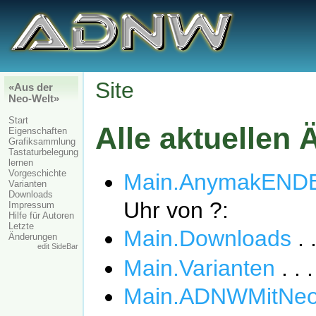
Site
«Aus der
Neo-Welt»
Start
Alle aktuellen
Eigenschaften
Grafiksammlung
Tastaturbelegung
lernen
Vorgeschichte
Main.AnymakENDE
Varianten
Downloads
Uhr
von ?:
Impressum
Hilfe für Autoren
Letzte
Main.Downloads
. 
Änderungen
edit SideBar
Main.Varianten
. . 
Main.ADNWMitNeo