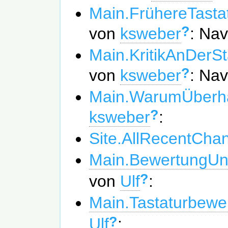
Main.FrühereTasta
?
von
ksweber
: Nav
Main.KritikAnDerSt
?
von
ksweber
: Nav
Main.WarumÜberh
?
ksweber
:
Site.AllRecentCha
Main.BewertungUn
?
von
Ulf
:
Main.Tastaturbewe
?
Ulf
: