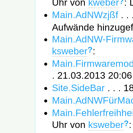
?
Uhr von
kweber
: 
Main.AdNWzjßf
. .
Aufwände hinzugef
Main.AdNW-Firmw
?
ksweber
:
Main.Firmwaremod
. 21.03.2013 20:0
Site.SideBar
. . . 
Main.AdNWFürMa
Main.Fehlerfreihh
?
Uhr von
ksweber