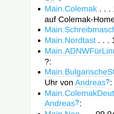
Main.Colemak
. . 
auf Colemak-Hom
Main.Schreibmasc
Main.Nordtast
. . 
Main.ADNWFürLin
?:
Main.BulgarischeS
?
Uhr von
Andreas
:
Main.ColemakDeut
?
Andreas
:
Main.Neo
. . . 09.