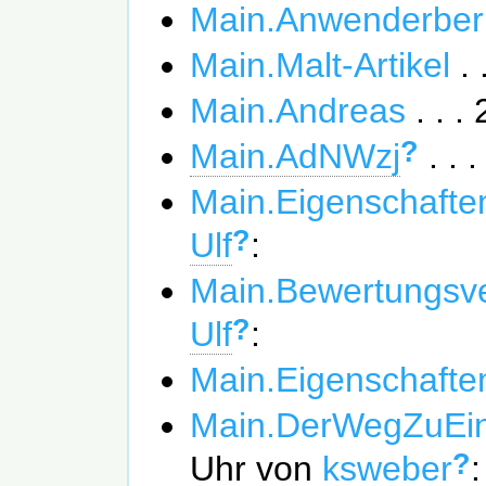
Main.Anwenderber
Main.Malt-Artikel
. 
Main.Andreas
. . 
?
Main.AdNWzj
. . 
Main.Eigenschafte
?
Ulf
:
Main.Bewertungsv
?
Ulf
:
Main.Eigenschafte
Main.DerWegZuEin
?
Uhr von
ksweber