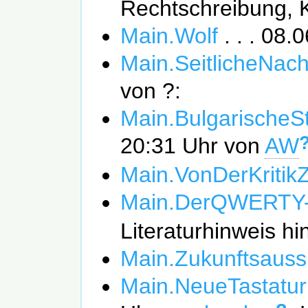
Rechtschreibung, 
Main.Wolf
. . . 08.
Main.SeitlicheNac
von ?:
Main.BulgarischeS
20:31 Uhr von
AW
Main.VonDerKritik
Main.DerQWERTY-
Literaturhinweis hi
Main.Zukunftsauss
Main.NeueTastatu