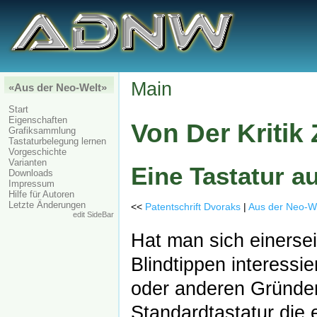
Main
«Aus der Neo-Welt»
Start
Eigenschaften
Von Der Kritik 
Grafiksammlung
Tastaturbelegung lernen
Vorgeschichte
Varianten
Eine Tastatur au
Downloads
Impressum
Hilfe für Autoren
Letzte Änderungen
<<
Patentschrift Dvoraks
|
Aus der Neo-W
edit SideBar
Hat man sich einersei
Blindtippen interessie
oder anderen Gründen
Standardtastatur die 